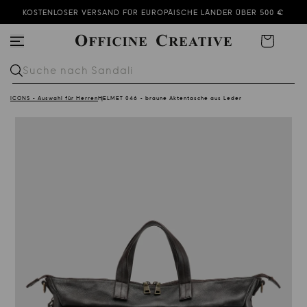
KOSTENLOSER VERSAND FÜR EUROPÄISCHE LÄNDER ÜBER 500 €
DER SOMMER-SALE GEHT WEITER!
Warenkorb
SUBSCRIBE TO OUR NEWSLETTER AND GET 10% OFF
Suche nach
Sandali
ICONS - Auswahl für Herren
HELMET 046 - braune Aktentasche aus Leder