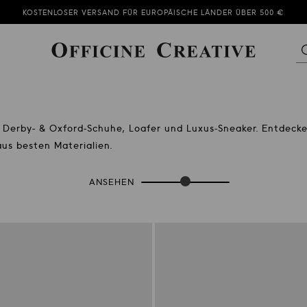
KOSTENLOSER VERSAND FÜR EUROPÄISCHE LÄNDER ÜBER 500 €
DER SOMMER-SALE GEHT WEITER!
SUBSCRIBE TO OUR NEWSLETTER AND GET 10% OFF
, Derby- & Oxford-Schuhe, Loafer und Luxus-Sneaker. Entdeck
 aus besten Materialien.
ANSEHEN