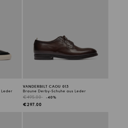
VANDERBILT CAOU 013
 Leder
Braune Derby-Schuhe aus Leder
Regulärer
€495.00
-40%
Preis
Verkaufspreis
€297.00