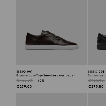
SISSO 001
SISSO 001
Braune Low-Top-Sneakers aus Leder
Schwarze L
Regulärer
Reguläre
€465.00
€465.00
-40%
Preis
Preis
Verkaufspreis
Verkaufs
€279.00
€279.00