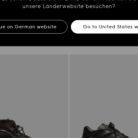
unsere Länderwebsite besuchen?
HOPKINS FLEXI 208
nue on
German
website
Go to
United States
w
ne Chelsea-Stiefel aus
Braune Derby-Schuhe aus Wildl
Regulärer
€580.00
-40%
r
-40%
Preis
Verkaufspreis
€348.00
preis