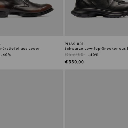
6
PHAS 001
nürstiefel aus Leder
Schwarze Low-Top-Sneaker aus 
r
Regulärer
€550.00
-40%
-40%
Preis
preis
Verkaufspreis
€330.00