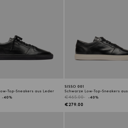
SISSO 001
ow-Top-Sneakers aus Leder
Schwarze Low-Top-Sneakers aus
r
Regulärer
€465.00
-40%
-40%
Preis
preis
Verkaufspreis
€279.00