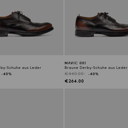
MAVIC 001
by-Schuhe aus Leder
Braune Derby-Schuhe aus Leder
r
Regulärer
€440.00
-40%
-40%
Preis
preis
Verkaufspreis
€264.00