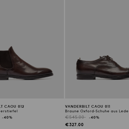
LT CAOU 012
VANDERBILT CAOU 011
erstiefel
Braune Oxford-Schuhe aus Lede
r
Regulärer
€545.00
-40%
-40%
Preis
preis
Verkaufspreis
€327.00