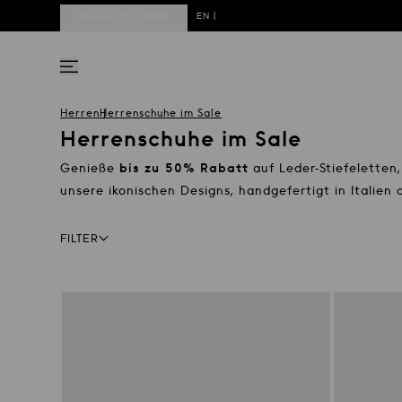
Delivery to:
United
EN
|
States
DE
Herren
Herrenschuhe im Sale
Herrenschuhe im Sale
Genieße
bis zu
5
0
% Rabatt
auf Leder-Stiefeletten
unsere ikonischen Designs, handgefertigt in Italien
Facets bar
FILTER