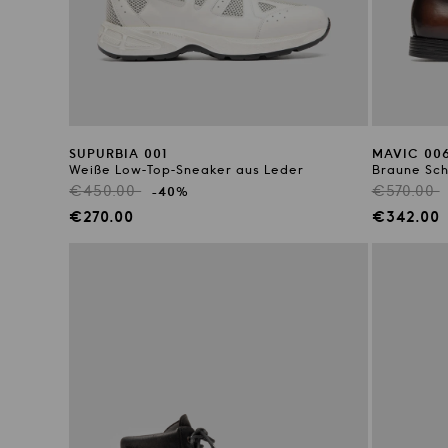
SUPURBIA 001
MAVIC 00
Weiße Low-Top-Sneaker aus Leder
Braune Sch
Regulärer
Reguläre
€450.00
€570.00
-40%
Preis
Preis
Verkaufspreis
Verkaufs
€270.00
€342.00