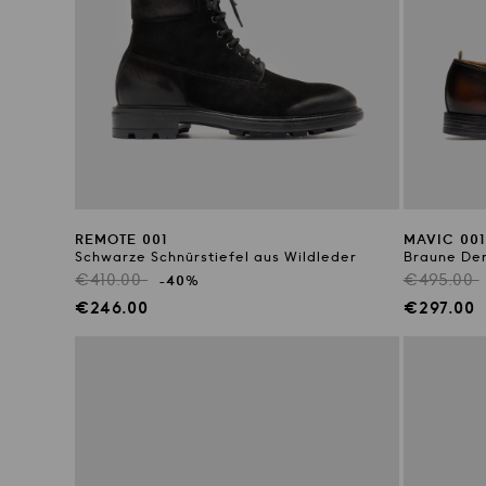
REMOTE 001
MAVIC 001
Schwarze Schnürstiefel aus Wildleder
Braune Der
Regulärer
Reguläre
€410.00
€495.00
-40%
Preis
Preis
Verkaufspreis
Verkaufs
€246.00
€297.00