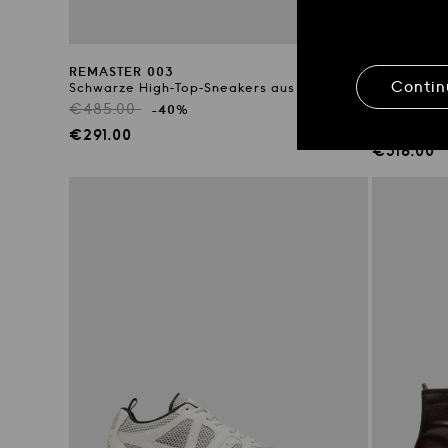
REMASTER 003
KENT 005
Conti
Schwarze High-Top-Sneakers aus Wildleder
Beigefarbe
Wildleder
Regulärer
€485.00
-40%
Reguläre
€530.00
Preis
Verkaufspreis
€291.00
Preis
Verkaufs
€318.00