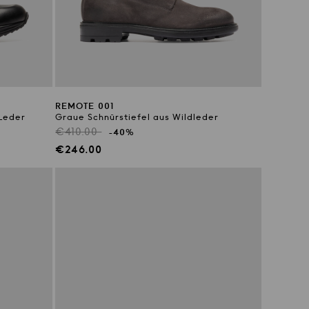
REMOTE 001
Leder
Graue Schnürstiefel aus Wildleder
Regulärer
€410.00
-40%
Preis
Verkaufspreis
€246.00