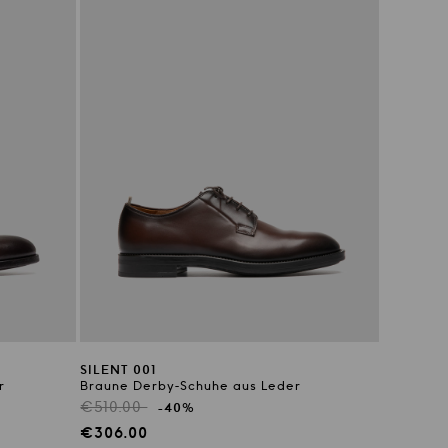
SILENT 001
r
Braune Derby-Schuhe aus Leder
Regulärer
€510.00
-40%
Preis
Verkaufspreis
€306.00