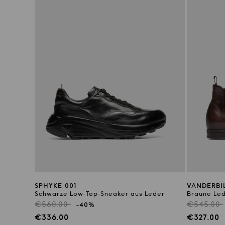
SPHYKE 001
VANDERBI
Schwarze Low-Top-Sneaker aus Leder
Braune Led
Regulärer
Reguläre
€560.00
€545.00
-40%
Preis
Preis
Verkaufspreis
Verkaufs
€336.00
€327.00