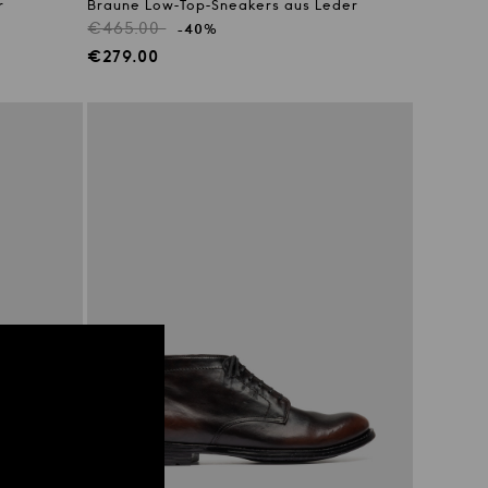
r
Braune Low-Top-Sneakers aus Leder
Regulärer
€465.00
-40%
Preis
Verkaufspreis
€279.00