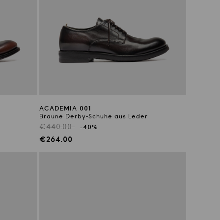
ACADEMIA 001
Braune Derby-Schuhe aus Leder
Regulärer
€440.00
-40%
Preis
Verkaufspreis
€264.00