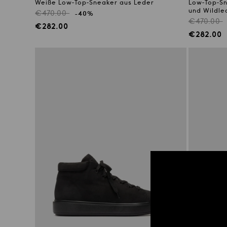
Weiße Low-Top-Sneaker aus Leder
Low-Top-S
und Wildle
Regulärer
€470.00
-40%
Reguläre
€470.00
Preis
Verkaufspreis
€282.00
Preis
Verkaufs
€282.00