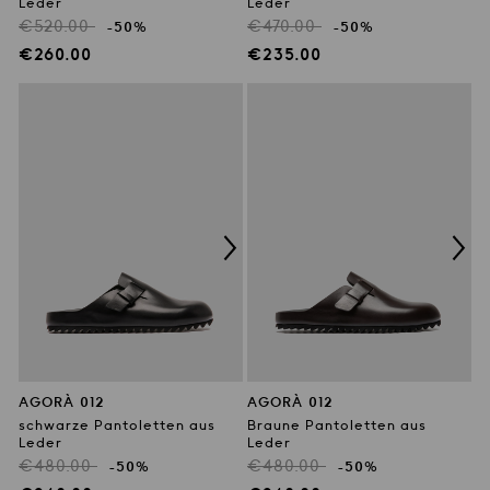
Leder
Leder
Regulärer
Regulärer
€520.00
€470.00
-50%
-50%
Preis
Preis
Verkaufspreis
Verkaufspreis
€260.00
€235.00
AGORÀ 012
AGORÀ 012
schwarze Pantoletten aus
Braune Pantoletten aus
Leder
Leder
Regulärer
Regulärer
€480.00
€480.00
-50%
-50%