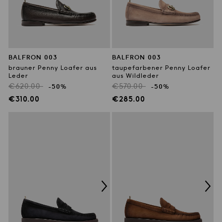
BALFRON 003
BALFRON 003
brauner Penny Loafer aus
taupefarbener Penny Loafer
Leder
aus Wildleder
Regulärer
Regulärer
€620.00
€570.00
-50%
-50%
Preis
Preis
Verkaufspreis
Verkaufspreis
€310.00
€285.00