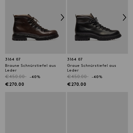
3164 07
3164 07
Braune Schnürstiefel aus
Graue Schnürstiefel aus
Leder
Leder
Regulärer
Regulärer
€450.00
€450.00
-40%
-40%
Preis
Preis
Verkaufspreis
Verkaufspreis
€270.00
€270.00