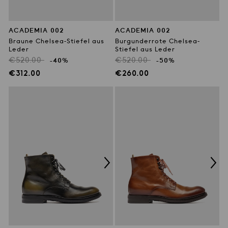
ACADEMIA 002
ACADEMIA 002
Braune Chelsea-Stiefel aus
Burgunderrote Chelsea-
Leder
Stiefel aus Leder
Regulärer
Regulärer
€520.00
€520.00
-40%
-50%
Preis
Preis
Verkaufspreis
Verkaufspreis
€312.00
€260.00