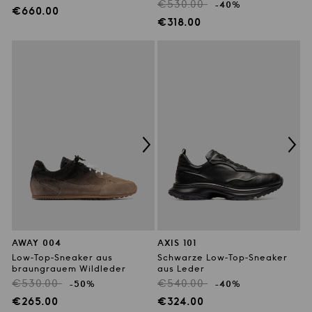
Regulärer
€530.00
-40%
Preis
Verkaufspreis
€660.00
Preis
Verkaufspreis
€318.00
AWAY 004
AXIS 101
Low-Top-Sneaker aus
Schwarze Low-Top-Sneaker
braungrauem Wildleder
aus Leder
Regulärer
Regulärer
€530.00
€540.00
-50%
-40%
Preis
Preis
Verkaufspreis
Verkaufspreis
€265.00
€324.00