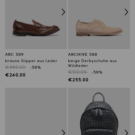
ARC 509
ARCHIVE 500
braune Slipper aus Leder
beige Derbyschuhe aus
Wildleder
Regulärer
€480.00
-50%
Regulärer
€510.00
-50%
Preis
Verkaufspreis
€240.00
Preis
Verkaufspreis
€255.00