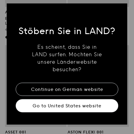
ARTIK 001
ARTIK 001
Braune Schnürstiefel aus
Braune Schnürstiefel aus
Leder
Wildleder
Stöbern Sie in LAND?
Regulärer
Regulärer
€660.00
€630.00
-50%
-40%
Preis
Preis
Verkaufspreis
Verkaufspreis
€330.00
€378.00
Es scheint, dass Sie in
LAND surfen. Möchten Sie
unsere Länderwebsite
besuchen?
Continue on
German
website
Go to
United States
website
ASSET 001
ASTON FLEXI 001