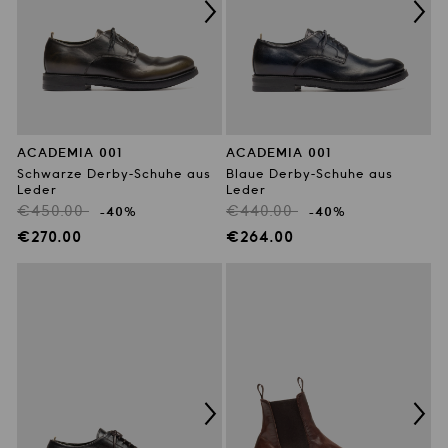
ACADEMIA 001
ACADEMIA 001
Schwarze Derby-Schuhe aus
Blaue Derby-Schuhe aus
Leder
Leder
Regulärer
Regulärer
€450.00
€440.00
-40%
-40%
Preis
Preis
Verkaufspreis
Verkaufspreis
€270.00
€264.00