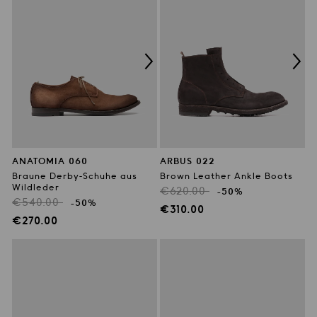
ANATOMIA 060
ARBUS 022
Braune Derby-Schuhe aus
Brown Leather Ankle Boots
Wildleder
Regulärer
€620.00
-50%
Regulärer
€540.00
-50%
Preis
Verkaufspreis
€310.00
Preis
Verkaufspreis
€270.00