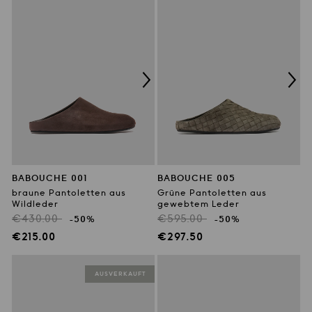
BABOUCHE 001
BABOUCHE 005
braune Pantoletten aus
Grüne Pantoletten aus
Wildleder
gewebtem Leder
Regulärer
Regulärer
€430.00
€595.00
-50%
-50%
Preis
Preis
Verkaufspreis
Verkaufspreis
€215.00
€297.50
AUSVERKAUFT