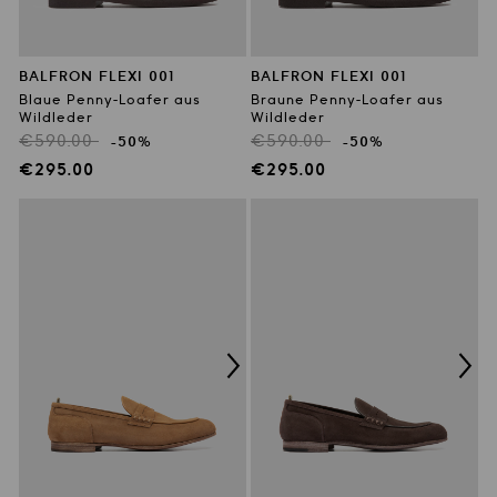
BALFRON FLEXI 001
BALFRON FLEXI 001
Blaue Penny-Loafer aus
Braune Penny-Loafer aus
Wildleder
Wildleder
Regulärer
Regulärer
€590.00
€590.00
-50%
-50%
Preis
Preis
Verkaufspreis
Verkaufspreis
€295.00
€295.00