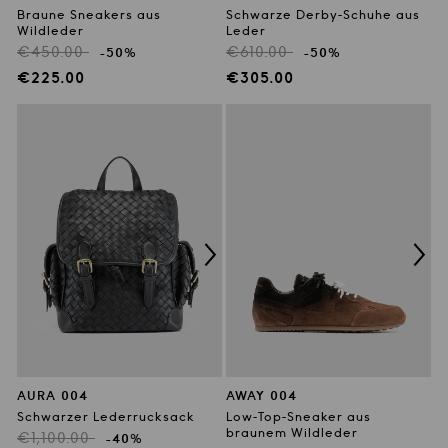
Braune Sneakers aus
Schwarze Derby-Schuhe aus
Wildleder
Leder
Regulärer
Regulärer
€450.00
€610.00
-50%
-50%
Preis
Preis
Verkaufspreis
Verkaufspreis
€225.00
€305.00
AURA 004
AWAY 004
Schwarzer Lederrucksack
Low-Top-Sneaker aus
braunem Wildleder
Regulärer
€1,100.00
-40%