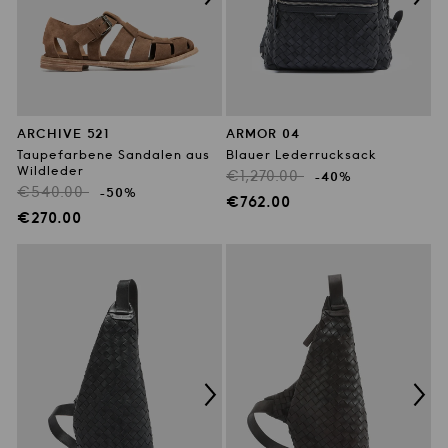
ARCHIVE 521
ARMOR 04
Taupefarbene Sandalen aus
Blauer Lederrucksack
Wildleder
Regulärer
€1,270.00
-40%
Regulärer
€540.00
-50%
Preis
Verkaufspreis
€762.00
Preis
Verkaufspreis
€270.00