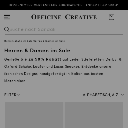
KOSTENLOSER VERSAND FÜR EUROPÄISCHE LÄNDER ÜBER 500 €
DER SOMMER-SALE GEHT WEITER!
Warenkorb
SUBSCRIBE TO OUR NEWSLETTER AND GET 10% OFF
Suche nach
Sandali
Herrenschuhe im Sale
Herren & Damen im Sale
Herren & Damen im Sale
bis zu 50%
Rabatt
Genieße
auf Leder-Stiefeletten, Derby- &
Oxford-Schuhe, Loafer und Luxus-Sneaker. Entdecke unsere
ikonischen Designs, handgefertigt in Italien aus besten
Materialien.
Facets bar
FILTER
Sortieren nach:
Select how to sort the pr