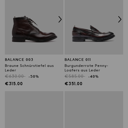
BALANCE 003
BALANCE 011
Braune Schnürstiefel aus
Burgunderrote Penny-
Leder
Loafers aus Leder
Regulärer
Regulärer
€630.00
€585.00
-50%
-40%
Preis
Preis
Verkaufspreis
Verkaufspreis
€315.00
€351.00