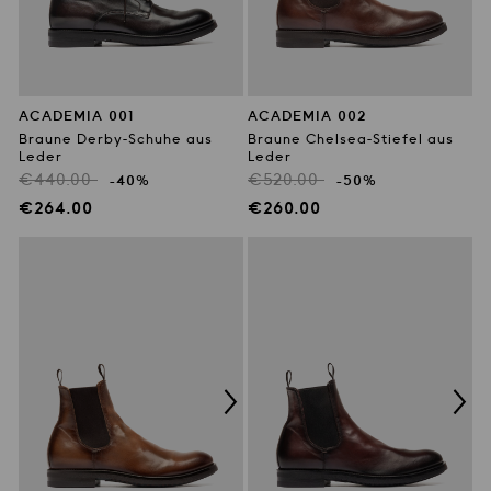
ACADEMIA 001
ACADEMIA 002
Braune Derby-Schuhe aus
Braune Chelsea-Stiefel aus
Leder
Leder
Regulärer
Regulärer
€440.00
€520.00
-40%
-50%
Preis
Preis
Verkaufspreis
Verkaufspreis
€264.00
€260.00