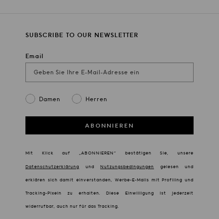
SUBSCRIBE TO OUR NEWSLETTER
Email
Gender
Damen
Herren
ABONNIEREN
Mit Klick auf „ABONNIEREN“ bestätigen Sie, unsere
Datenschutzerklärung
und
Nutzungsbedingungen
gelesen und
erklären sich damit einverstanden, Werbe-E-Mails mit Profiling und
Tracking-Pixeln zu erhalten. Diese Einwilligung ist jederzeit
widerrufbar, auch nur für das Tracking.