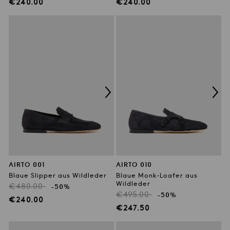
Preis
Preis
Verkaufspreis
Verkaufspreis
€240.00
€240.00
AIRTO 001
AIRTO 010
Blaue Slipper aus Wildleder
Blaue Monk-Loafer aus
Wildleder
Regulärer
€480.00
-50%
Regulärer
€495.00
-50%
Preis
Verkaufspreis
€240.00
Preis
Verkaufspreis
€247.50