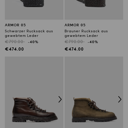
ARMOR 05
ARMOR 05
Schwarzer Rucksack aus
Brauner Rucksack aus
gewebtem Leder
gewebtem Leder
Regulärer
Regulärer
€790.00
€790.00
-40%
-40%
Preis
Preis
Verkaufspreis
Verkaufspreis
€474.00
€474.00