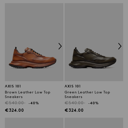
AXIS 101
AXIS 101
Brown Leather Low Top
Green Leather Low Top
Sneakers
Sneakers
Regulärer
Regulärer
€540.00
€540.00
-40%
-40%
Preis
Preis
Verkaufspreis
Verkaufspreis
€324.00
€324.00