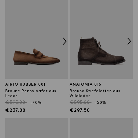
AIRTO RUBBER 001
ANATOMIA 016
Braune Pennyloafer aus
Braune Stiefeletten aus
Leder
Wildleder
Regulärer
Regulärer
€395.00
€595.00
-40%
-50%
Preis
Preis
Verkaufspreis
Verkaufspreis
€237.00
€297.50