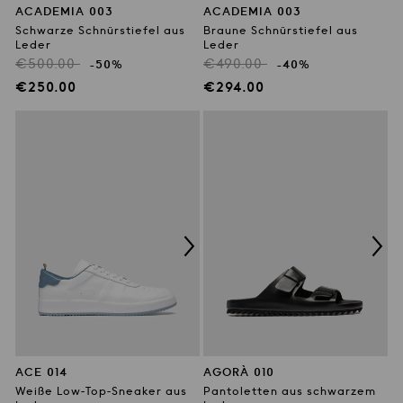
ACADEMIA 003
ACADEMIA 003
Schwarze Schnürstiefel aus
Braune Schnürstiefel aus
Leder
Leder
Regulärer
Regulärer
€500.00
€490.00
-50%
-40%
Preis
Preis
Verkaufspreis
Verkaufspreis
€250.00
€294.00
ACE 014
AGORÀ 010
Weiße Low-Top-Sneaker aus
Pantoletten aus schwarzem