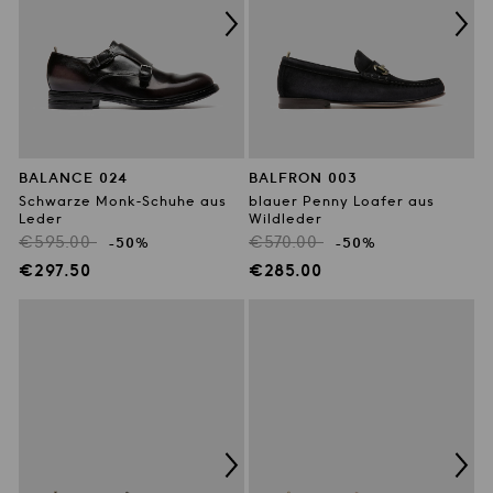
BALANCE 024
BALFRON 003
Schwarze Monk-Schuhe aus
blauer Penny Loafer aus
Leder
Wildleder
Regulärer
Regulärer
€595.00
€570.00
-50%
-50%
Preis
Preis
Verkaufspreis
Verkaufspreis
€297.50
€285.00